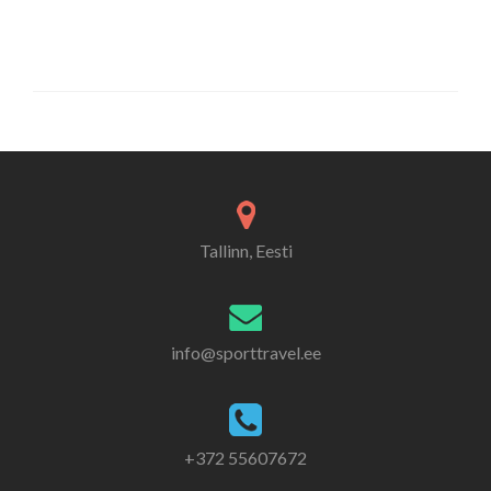
Tallinn, Eesti
info@sporttravel.ee
+372 55607672