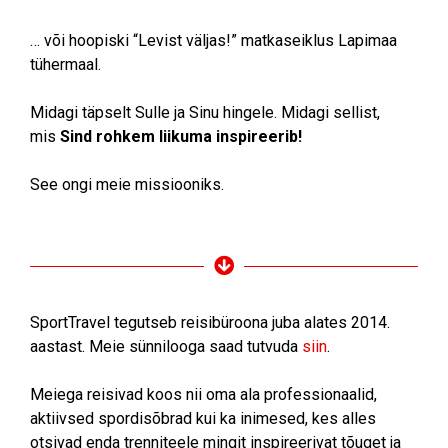
… või hoopiski “Levist väljas!” matkaseiklus Lapimaa
tühermaal.
Midagi täpselt Sulle ja Sinu hingele. Midagi sellist,
mis
Sind rohkem liikuma inspireerib!
See ongi meie missiooniks.
SportTravel tegutseb reisibüroona juba alates 2014.
aastast. Meie sünnilooga saad tutvuda
siin
.
Meiega reisivad koos nii oma ala professionaalid,
aktiivsed spordisõbrad kui ka inimesed, kes alles
otsivad enda trenniteele mingit inspireerivat tõuget ja