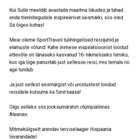
Kui Sulle meeldib avastada maailma liikudes ja tahad
enda trennitegudele inspireerivat eesmärki, siis oled
Sa õiges kohas!
Meie oleme SportTraveli tulihingelised reisijuhid ja
elamuste võlurid. Kahe inimese inspiratsioonist loodud
ettevõte on tänaseks kasvanud 16-liikmeliseks tiimiks,
kus iga liige panustab just sellesse reisi, mis temale nii
äge tundub.
Ja just sellest eesmärgist või unistustest loodud
reisidele kutsume ka Sind kaasa!
Olgu selleks siis jooksumaraton olümpialinnas
Ateenas.
Mitmekülgselt arendav terviselaager Hispaania
liivarandadel.