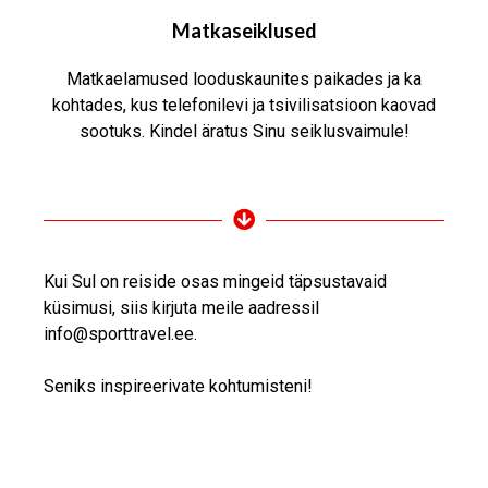
Matkaseiklused
Matkaelamused looduskaunites paikades ja ka
kohtades, kus telefonilevi ja tsivilisatsioon kaovad
sootuks. Kindel äratus Sinu seiklusvaimule!
Kui Sul on reiside osas mingeid täpsustavaid
küsimusi, siis kirjuta meile aadressil
info@sporttravel.ee.
Seniks inspireerivate kohtumisteni!